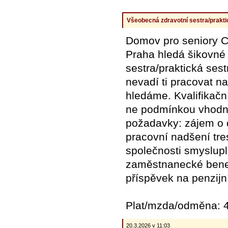
Všeobecná zdravotní sestra/prakti
Domov pro seniory Ce
Praha hledá šikovné 
sestra/praktická sest
nevadí ti pracovat n
hledáme. Kvalifikačn
ne podmínkou vhodné 
požadavky: zájem o d
pracovní nadšení tre
společnosti smyslup
zaměstnanecké benef
příspěvek na penzijní
Plat/mzda/odměna: 4
20.3.2026 v 11:03