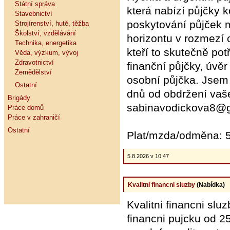
Státní správa
která nabízí půjčky k
Stavebnictví
poskytování půjček 
Strojírenství, hutě, těžba
Školství, vzdělávání
horizontu v rozmezí
Technika, energetika
kteří to skutečně pot
Věda, výzkum, vývoj
Zdravotnictví
finanční půjčky, úvěr
Zemědělství
osobní půjčka. Jsem
Ostatní
dnů od obdržení vaš
Brigády
sabinavodickova8@
Práce domů
Práce v zahraničí
Ostatní
Plat/mzda/odměna: 5
5.8.2026 v 10:47
Kvalitni financni sluzby
(Nabídka)
Kvalitni financni sluz
financni pujcku od 2