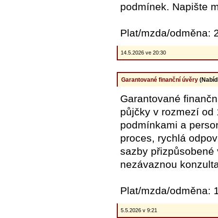
podmínek. Napište m
Plat/mzda/odměna: 2
14.5.2026 ve 20:30
Garantované finanční úvěry
(Nabíd
Garantované finanční
půjčky v rozmezí od 
podmínkami a perso
proces, rychlá odpo
sazby přizpůsobené v
nezávaznou konzulta
Plat/mzda/odměna: 1
5.5.2026 v 9:21