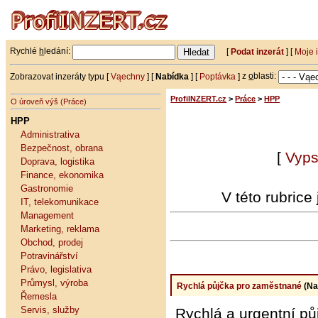
Rychlé
h
ledání:
[
Podat inzerát
] [
Moje 
Zobrazovat inzeráty typu [
Vąechny
] [
Nabídka
] [
Poptávka
]
z
o
blasti:
ProfiINZERT.cz
>
Práce
>
HPP
O úroveň výš (Práce)
HPP
Administrativa
Bezpečnost, obrana
[
Vyps
Doprava, logistika
Finance, ekonomika
Gastronomie
V této rubrice
IT, telekomunikace
Management
Marketing, reklama
Obchod, prodej
Potravinářství
Právo, legislativa
Průmysl, výroba
Rychlá půjčka pro zaměstnané
(Na
Řemesla
Servis, služby
Rychlá a urgentní pů