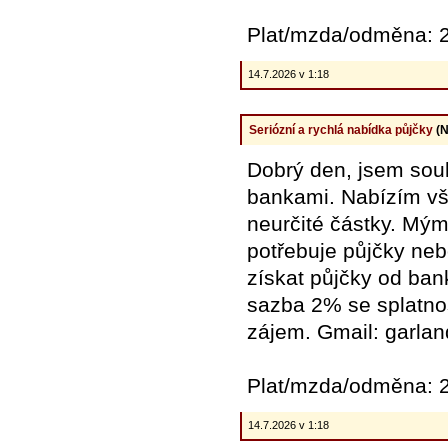
Plat/mzda/odměna: 2
14.7.2026 v 1:18
Seriózní a rychlá nabídka půjčky
(N
Dobrý den, jsem souk
bankami. Nabízím vš
neurčité částky. Mý
potřebuje půjčky n
získat půjčky od ban
sazba 2% se splatnos
zájem. Gmail: garl
Plat/mzda/odměna: 2
14.7.2026 v 1:18