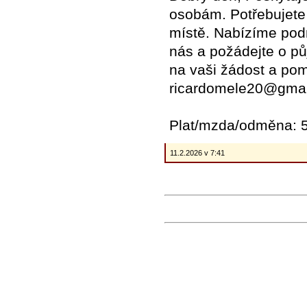
osobám. Potřebujete
místě. Nabízíme podn
nás a požádejte o p
na vaši žádost a pom
ricardomele20@gmai
Plat/mzda/odměna: 5
11.2.2026 v 7:41