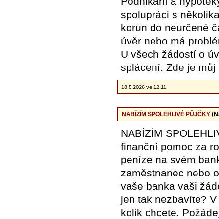
Podnikání a hypoték
spolupráci s několi
korun do neurčené č
úvěr nebo má problé
U všech žádostí o ú
splácení. Zde je mů
18.5.2026 ve 12:11
NABÍZÍM SPOLEHLIVÉ PŮJČKY
(N
NABÍZÍM SPOLEHLIV
finanční pomoc za r
peníze na svém bank
zaměstnanec nebo os
vaše banka vaši žádo
jen tak nezbavíte? 
kolik chcete. Požáde