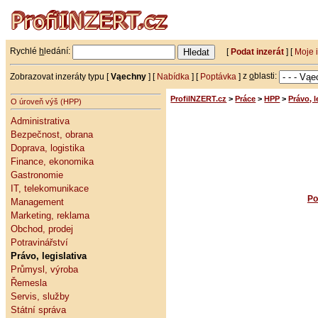
Rychlé
h
ledání:
[
Podat inzerát
] [
Moje 
Zobrazovat inzeráty typu [
Vąechny
] [
Nabídka
] [
Poptávka
]
z
o
blasti:
ProfiINZERT.cz
>
Práce
>
HPP
>
Právo, l
O úroveň výš (HPP)
Administrativa
Bezpečnost, obrana
Doprava, logistika
Finance, ekonomika
Gastronomie
IT, telekomunikace
Po
Management
Marketing, reklama
Obchod, prodej
Potravinářství
Právo, legislativa
Průmysl, výroba
Řemesla
Servis, služby
Státní správa