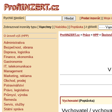
Rychlé
h
ledání:
[
Podat inzerát
] [
Moje 
Zobrazovat inzeráty typu [
Vąechny
] [
Nabídka
] [
Poptávka
]
z
o
blasti:
ProfiINZERT.cz
>
Práce
>
HPP
>
Školství
O úroveň výš (HPP)
Administrativa
Bezpečnost, obrana
Doprava, logistika
Finance, ekonomika
Gastronomie
IT, telekomunikace
V
Management
Marketing, reklama
Obchod, prodej
Potravinářství
Právo, legislativa
Průmysl, výroba
Řemesla
Vychovatel
(Poptávka)
Servis, služby
Státní správa
Vychovatel / vychov