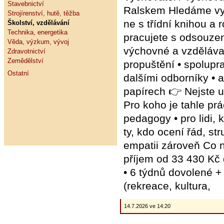
Stavebnictví
Ralskem Hledáme vyc
Strojírenství, hutě, těžba
ne s třídní knihou a
Školství, vzdělávání
Technika, energetika
pracujete s odsouze
Věda, výzkum, vývoj
výchovné a vzdělávac
Zdravotnictví
Zemědělství
propuštění • spolupr
Ostatní
dalšími odborníky • a
papírech 👉 Nejste uč
Pro koho je tahle pr
pedagogy • pro lidi, 
ty, kdo ocení řád, stru
empatii zároveň Co n
příjem od 33 430 Kč 
• 6 týdnů dovolené +
(rekreace, kultura,
14.7.2026 ve 14:20