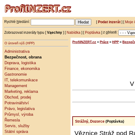
Rychlé
h
ledání:
[
Podat inzerát
] [
Moje 
Zobrazovat inzeráty typu [
Vąechny
] [
Nabídka
] [
Poptávka
]
z
o
blasti:
ProfiINZERT.cz
>
Práce
>
HPP
>
Bezpečn
O úroveň výš (HPP)
Administrativa
Bezpečnost, obrana
Doprava, logistika
Finance, ekonomika
Gastronomie
IT, telekomunikace
V
Management
Marketing, reklama
Obchod, prodej
Potravinářství
Právo, legislativa
Průmysl, výroba
Řemesla
Strážný, Dozorce
(Poptávka)
Servis, služby
Státní správa
Věznice Stráž pod R