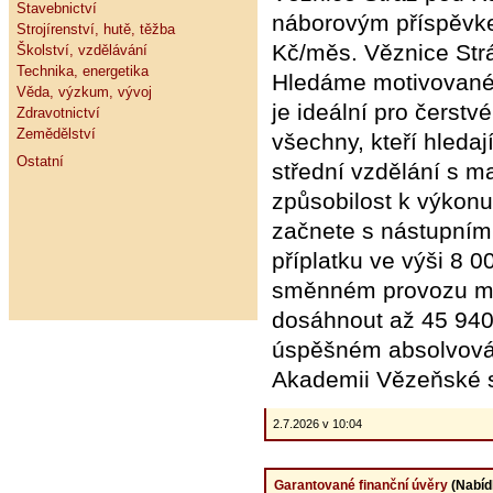
Stavebnictví
náborovým příspěvke
Strojírenství, hutě, těžba
Kč/měs. Věznice Str
Školství, vzdělávání
Technika, energetika
Hledáme motivované 
Věda, výzkum, vývoj
je ideální pro čerstv
Zdravotnictví
Zemědělství
všechny, kteří hleda
Ostatní
střední vzdělání s m
způsobilost k výkon
začnete s nástupním
příplatku ve výši 8 
směnném provozu můž
dosáhnout až 45 940
úspěšném absolvován
Akademii Vězeňské s
2.7.2026 v 10:04
Garantované finanční úvěry
(Nabíd