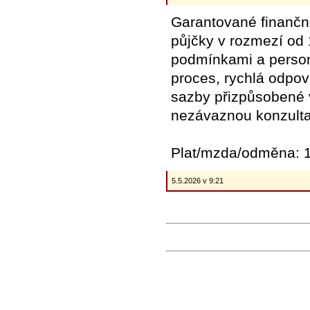
Garantované finanční
půjčky v rozmezí od 
podmínkami a perso
proces, rychlá odpo
sazby přizpůsobené v
nezávaznou konzulta
Plat/mzda/odměna: 1
5.5.2026 v 9:21