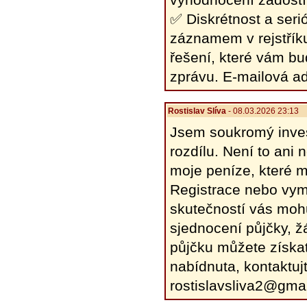
✅ Diskrétnost a seri
záznamem v rejstřík
řešení, které vám bu
zprávu. E-mailová a
Rostislav Slíva
- 08.03.2026 23:13
Jsem soukromý inves
rozdílu. Není to ani
moje peníze, které 
Registrace nebo vym
skutečností vás mohu
sjednocení půjčky, ž
půjčku můžete získa
nabídnuta, kontaktuj
rostislavsliva2@gma