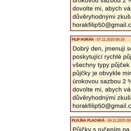
úrokovou sazbou 2 %
dovolte mi, abych v
důvěryhodnými zkuše
horakfilip50@gmail.
FILIP HORÁK
- 07.11.2025 00:16
Dobrý den, jmenuji 
poskytující rychlé p
všechny typy půjček
půjčky je obvykle mi
úrokovou sazbou 2 %
dovolte mi, abych v
důvěryhodnými zkuše
horakfilip50@gmail.
PLVLÍNA PLACHKÁ
- 04.11.2025 09
Půjčky s ručením na 