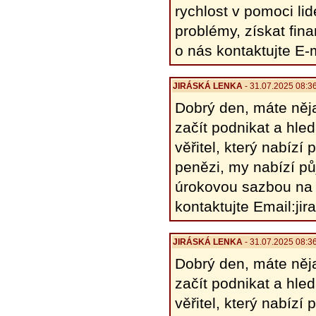
rychlost v pomoci lid
problémy, získat fina
o nás kontaktujte E
JIRÁSKÁ LENKA
- 31.07.2025 08:3
Dobrý den, máte něja
začít podnikat a hle
věřitel, který nabíz
penězi, my nabízí pů
úrokovou sazbou na 
kontaktujte Email:j
JIRÁSKÁ LENKA
- 31.07.2025 08:3
Dobrý den, máte něja
začít podnikat a hle
věřitel, který nabíz