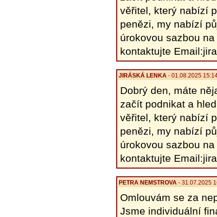
věřitel, který nabíz
penězi, my nabízí pů
úrokovou sazbou na 
kontaktujte Email:j
JIRÁSKÁ LENKA
- 01.08.2025 15:1
Dobrý den, máte něja
začít podnikat a hle
věřitel, který nabíz
penězi, my nabízí pů
úrokovou sazbou na 
kontaktujte Email:j
PETRA NEMSTROVA
- 31.07.2025 
Omlouvám se za nepř
Jsme individuální fi