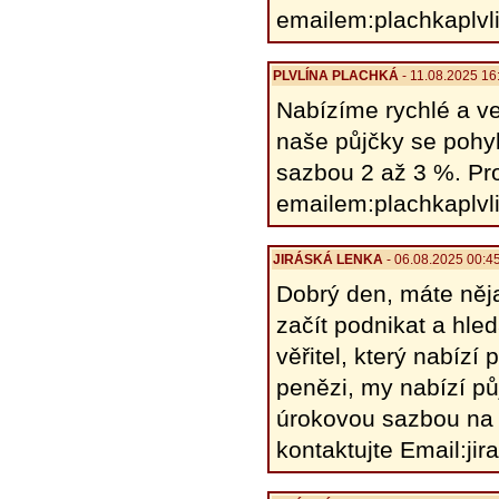
emailem:plachkaplv
PLVLÍNA PLACHKÁ
- 11.08.2025 16
Nabízíme rychlé a ve
naše půjčky se pohy
sazbou 2 až 3 %. Pro
emailem:plachkaplv
JIRÁSKÁ LENKA
- 06.08.2025 00:4
Dobrý den, máte něja
začít podnikat a hle
věřitel, který nabíz
penězi, my nabízí pů
úrokovou sazbou na 
kontaktujte Email:j