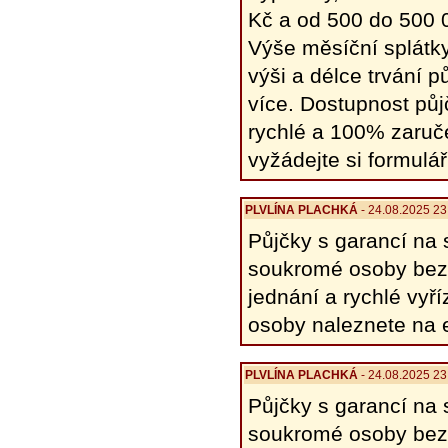
Kč a od 500 do 500 
Výše ​​měsíční splát
výši a délce trvání 
více. Dostupnost půj
rychlé a 100% zaruč
vyžádejte si formulá
PLVLÍNA PLACHKÁ
- 24.08.2025 23
Půjčky s garancí na 
soukromé osoby bez 
​​jednání a rychlé v
osoby naleznete na 
PLVLÍNA PLACHKÁ
- 24.08.2025 23
Půjčky s garancí na 
soukromé osoby bez 