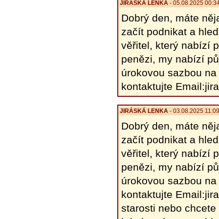
JIRÁSKÁ LENKA
- 05.08.2025 00:3
Dobrý den, máte něja
začít podnikat a hle
věřitel, který nabíz
penězi, my nabízí pů
úrokovou sazbou na 
kontaktujte Email:j
JIRÁSKÁ LENKA
- 03.08.2025 11:0
Dobrý den, máte něja
začít podnikat a hle
věřitel, který nabíz
penězi, my nabízí pů
úrokovou sazbou na 
kontaktujte Email:ji
starosti nebo chcete 