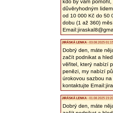
kdo by vám pomohl, j
důvěryhodným lidem,
od 10 000 Kč do 50 
dobu (1 až 360) měsí
Email:jiraskal8@gma
JIRÁSKÁ LENKA
- 03.08.2025 01:1
Dobrý den, máte něja
začít podnikat a hle
věřitel, který nabíz
penězi, my nabízí pů
úrokovou sazbou na 
kontaktujte Email:j
JIRÁSKÁ LENKA
- 01.08.2025 23:2
Dobrý den, máte něja
začít podnikat a hle