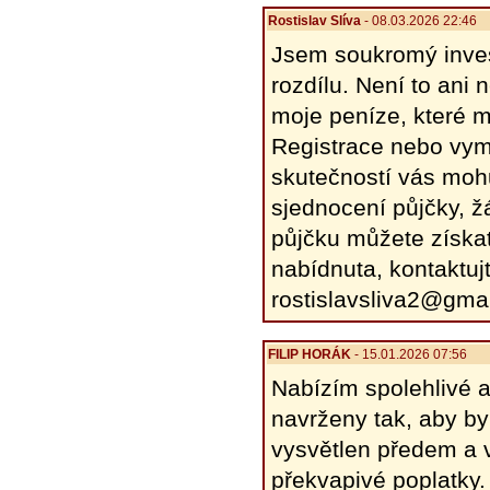
Rostislav Slíva
- 08.03.2026 22:46
Jsem soukromý inves
rozdílu. Není to ani
moje peníze, které 
Registrace nebo vym
skutečností vás mohu
sjednocení půjčky, ž
půjčku můžete získa
nabídnuta, kontaktuj
rostislavsliva2@gma
FILIP HORÁK
- 15.01.2026 07:56
Nabízím spolehlivé a
navrženy tak, aby by
vysvětlen předem a v
překvapivé poplatky.