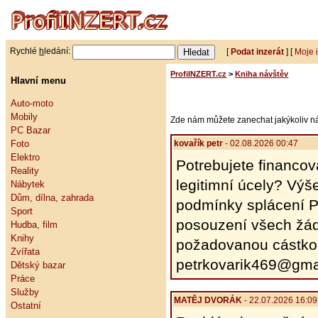
Rychlé
h
ledání:
[
Podat inzerát
] [
Moje 
ProfiINZERT.cz
>
Kniha návštěv
Hlavní menu
Auto-moto
Mobily
Zde nám můžete zanechat jakýkoliv náz
PC Bazar
kovařík petr
- 02.08.2026 00:47
Foto
Elektro
Potrebujete financov
Reality
legitimní úcely? Výš
Nábytek
Dům, dílna, zahrada
podmínky splácení Pr
Sport
posouzení všech žádo
Hudba, film
Knihy
požadovanou cástkou
Zvířata
petrkovarik469@gma
Dětský bazar
Práce
Služby
MATĚJ DVORÁK
- 22.07.2026 16:09
Ostatní