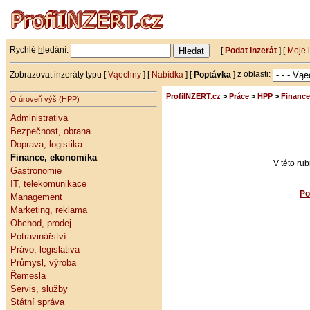
Rychlé
h
ledání:
[
Podat inzerát
] [
Moje 
Zobrazovat inzeráty typu [
Vąechny
] [
Nabídka
] [
Poptávka
]
z
o
blasti:
ProfiINZERT.cz
>
Práce
>
HPP
>
Finance
O úroveň výš (HPP)
Administrativa
Bezpečnost, obrana
Doprava, logistika
Finance, ekonomika
V této ru
Gastronomie
IT, telekomunikace
Po
Management
Marketing, reklama
Obchod, prodej
Potravinářství
Právo, legislativa
Průmysl, výroba
Řemesla
Servis, služby
Státní správa