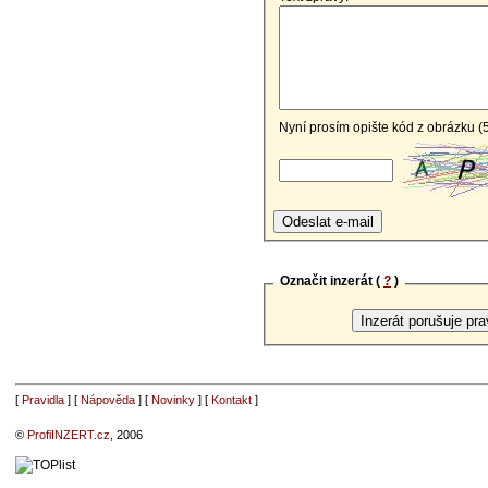
Nyní prosím opište kód z obrázku (
Označit inzerát (
?
)
[
Pravidla
] [
Nápověda
] [
Novinky
] [
Kontakt
]
©
ProfiINZERT.cz
, 2006