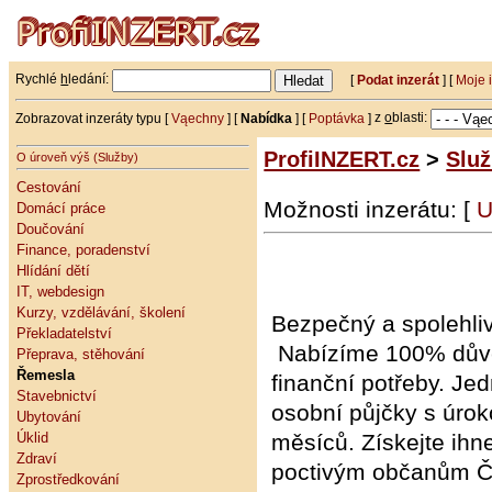
Rychlé
h
ledání:
[
Podat inzerát
] [
Moje 
Zobrazovat inzeráty typu [
Vąechny
] [
Nabídka
] [
Poptávka
]
z
o
blasti:
ProfiINZERT.cz
>
Slu
O úroveň výš (Služby)
Cestování
Možnosti inzerátu: [
U
Domácí práce
Doučování
Finance, poradenství
Hlídání dětí
IT, webdesign
Kurzy, vzdělávání, školení
Bezpečný a spolehl
Překladatelství
Nabízíme 100% důvěr
Přeprava, stěhování
Řemesla
finanční potřeby. Je
Stavebnictví
osobní půjčky s úro
Ubytování
Úklid
měsíců. Získejte ih
Zdraví
poctivým občanům Če
Zprostředkování