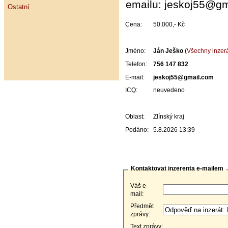
emailu: jeskoj55@g
Ostatní
Cena:
50.000,- Kč
Jméno:
Ján Ješko
(
Všechny inzerá
Telefon:
756 147 832
E-mail:
jeskoj55@gmail.com
ICQ:
neuvedeno
Oblast:
Zlínský kraj
Podáno:
5.8.2026 13:39
Kontaktovat inzerenta e-mailem
Váš e-
mail:
Předmět
zprávy:
Text zprávy: