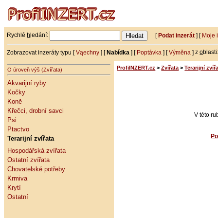
Rychlé
h
ledání:
[
Podat inzerát
] [
Moje 
Zobrazovat inzeráty typu [
Vąechny
] [
Nabídka
] [
Poptávka
] [
Výměna
]
z
o
blasti
ProfiINZERT.cz
>
Zvířata
>
Terarijní zvíř
O úroveň výš (Zvířata)
Akvarijní ryby
Kočky
Koně
Křečci, drobní savci
V této r
Psi
Ptactvo
Po
Terarijní zvířata
Hospodářská zvířata
Ostatní zvířata
Chovatelské potřeby
Krmiva
Krytí
Ostatní