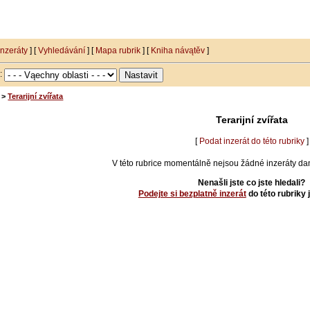
inzeráty
] [
Vyhledávání
] [
Mapa rubrik
] [
Kniha návątěv
]
i:
>
Terarijní zvířata
Terarijní zvířata
[
Podat inzerát do této rubriky
]
V této rubrice momentálně nejsou žádné inzeráty da
Nenašli jste co jste hledali?
Podejte si bezplatně inzerát
do této rubriky 