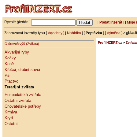
Rychlé
h
ledání:
[
Podat inzerát
] [
Moje 
Zobrazovat inzeráty typu [
Vąechny
] [
Nabídka
] [
Poptávka
] [
Výměna
]
z
o
blast
ProfiINZERT.cz
>
Zvířata
O úroveň výš (Zvířata)
Akvarijní ryby
Kočky
Koně
Křečci, drobní savci
Psi
Ptactvo
Terarijní zvířata
Hospodářská zvířata
Ostatní zvířata
Chovatelské potřeby
Krmiva
Krytí
Ostatní