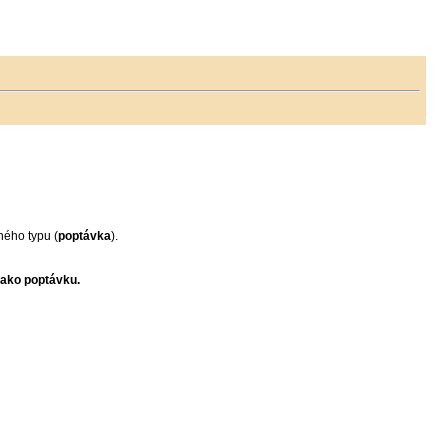
ného typu (
poptávka
).
jako poptávku.