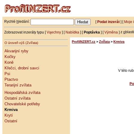
Rychlé
h
ledání:
[
Podat inzerát
] [
Moje 
Zobrazovat inzeráty typu [
Vąechny
] [
Nabídka
] [
Poptávka
] [
Výměna
]
z
o
blast
ProfiINZERT.cz
>
Zvířata
>
Krmiva
O úroveň výš (Zvířata)
Akvarijní ryby
Kočky
Koně
Křečci, drobní savci
V této ru
Psi
Ptactvo
Po
Terarijní zvířata
Hospodářská zvířata
Ostatní zvířata
Chovatelské potřeby
Krmiva
Krytí
Ostatní