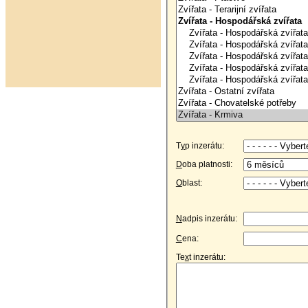
T
y
p inzerátu:
D
oba platnosti:
O
blast:
N
adpis inzerátu:
C
ena:
Te
x
t inzerátu: