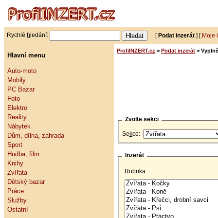
Rychlé
h
ledání:
[
Podat inzerát
] [
Moje 
ProfiINZERT.cz
>
Podat inzerát
> Vyplně
Hlavní menu
Auto-moto
Mobily
PC Bazar
Foto
Elektro
Reality
Zvolte sekci
Nábytek
Se
k
ce:
Dům, dílna, zahrada
Sport
Hudba, film
Inzerát
Knihy
R
ubrika:
Zvířata
Dětský bazar
Práce
Služby
Ostatní