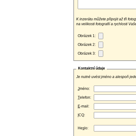
K inzerátu můžete připojit až tři fot
na velikosti fotografií a rychlosti Va
Obrázek 1:
Obrázek 2:
Obrázek 3:
Kontaktní údaje
Je nutné uvést jméno a alespoň jede
J
méno:
T
elefon:
E
-mail:
I
CQ:
He
s
lo: