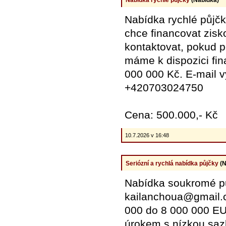
Nabídka rychlé půjčk
chce financovat zis
kontaktovat, pokud p
máme k dispozici fin
000 000 Kč. E-mail 
+420703024750
Cena: 500.000,- Kč
10.7.2026 v 16:48
Seriózní a rychlá nabídka půjčky
(N
Nabídka soukromé pů
kailanchoua@gmail.c
000 do 8 000 000 EUR
úrokem s nízkou saz