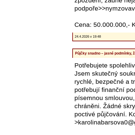
zpoždění, žádné neja
podpoře>>nymzovav
Cena: 50.000.000,- 
24.4.2026 v 19:48
Půjčky snadno – jasné podmínky, 
Potřebujete spolehli
Jsem skutečný soukr
rychlé, bezpečné a tr
potřebují finanční p
písemnou smlouvou, k
chráněni. Žádné skr
poctivé půjčování. K
>karolinabarsova0@