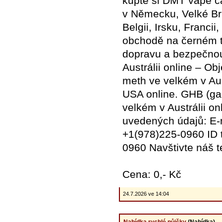
kupte si DMT vape ca
v Německu, Velké Brit
Belgii, Irsku, Franc
obchodě na černém tr
dopravu a bezpečnou
Austrálii online – Ob
meth ve velkém v Aus
USA online. GHB (ga
velkém v Austrálii on
uvedených údajů: E
+1(978)225-0960 ID 
0960 Navštivte náš t
Cena: 0,- Kč
24.7.2026 ve 14:04
Nabídka rychlé půjčky
(Nabídka)