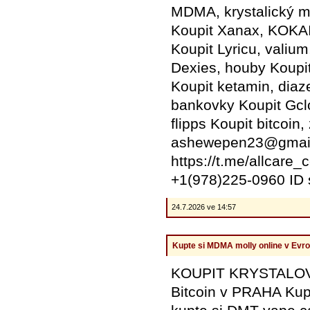
MDMA, krystalický m
Koupit Xanax, KOKA
Koupit Lyricu, valium
Dexies, houby Koup
Koupit ketamin, diaz
bankovky Koupit Gclo
flipps Koupit bitcoin,
ashewepen23@gmail.
https://t.me/allcar
+1(978)225-0960 ID 
24.7.2026 ve 14:57
Kupte si MDMA molly online v Evro
KOUPIT KRYSTALO
Bitcoin v PRAHA Kup