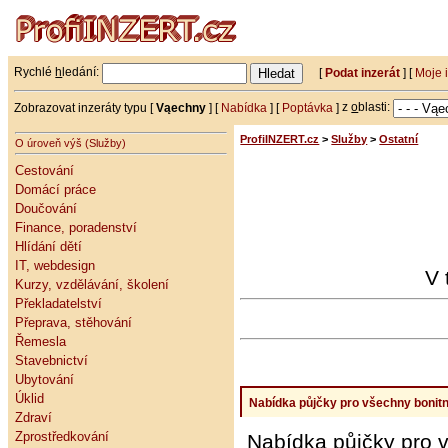
Rychlé
h
ledání:
[
Podat inzerát
] [
Moje 
Zobrazovat inzeráty typu [
Vąechny
] [
Nabídka
] [
Poptávka
]
z
o
blasti:
ProfiINZERT.cz
>
Služby
>
Ostatní
O úroveň výš (Služby)
Cestování
Domácí práce
Doučování
Finance, poradenství
Hlídání dětí
IT, webdesign
V 
Kurzy, vzdělávání, školení
Překladatelství
Přeprava, stěhování
Řemesla
Stavebnictví
Ubytování
Úklid
Nabídka půjčky pro všechny bonitní
Zdraví
Zprostředkování
Nabídka půjčky pro v