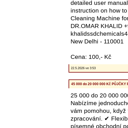
detailed user manua
instruction on how t
Cleaning Machine f
DR.OMAR KHALID +
khalidssdchemicals
New Delhi - 110001
Cena: 100,- Kč
22.5.2026 ve 3:53
45 000 do 20 000 000 Kč PŮJČK
25 000 do 20 000 
Nabízíme jednoduché 
vám pomohou, když t
zpracování. ✔ Flexib
písemné obchodní pod