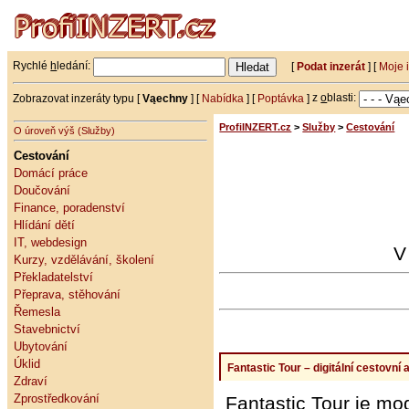
Rychlé
h
ledání:
[
Podat inzerát
] [
Moje 
Zobrazovat inzeráty typu [
Vąechny
] [
Nabídka
] [
Poptávka
]
z
o
blasti:
ProfiINZERT.cz
>
Služby
>
Cestování
O úroveň výš (Služby)
Cestování
Domácí práce
Doučování
Finance, poradenství
Hlídání dětí
IT, webdesign
V
Kurzy, vzdělávání, školení
Překladatelství
Přeprava, stěhování
Řemesla
Stavebnictví
Ubytování
Úklid
Fantastic Tour – digitální cestovní
Zdraví
Zprostředkování
Fantastic Tour je mod