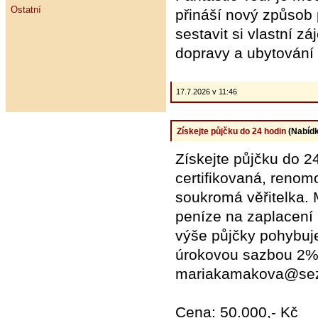
Ostatní
přináší nový způsob
sestavit si vlastní z
dopravy a ubytování 
17.7.2026 v 11:46
Získejte půjčku do 24 hodin
(Nabídk
Získejte půjčku do
certifikovaná, renom
soukromá věřitelka. 
peníze na zaplacení 
výše půjčky pohybuje
úrokovou sazbou 2%. 
mariakamakova@sez
Cena: 50.000,- Kč