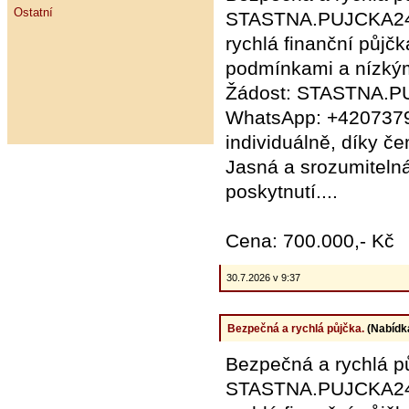
Ostatní
STASTNA.PUJCKA24
rychlá finanční půjč
podmínkami a nízkým
Žádost: STASTNA.
WhatsApp: +4207379
individuálně, díky č
Jasná a srozumiteln
poskytnutí....
Cena: 700.000,- Kč
30.7.2026 v 9:37
Bezpečná a rychlá půjčka.
(Nabídk
Bezpečná a rychlá p
STASTNA.PUJCKA24