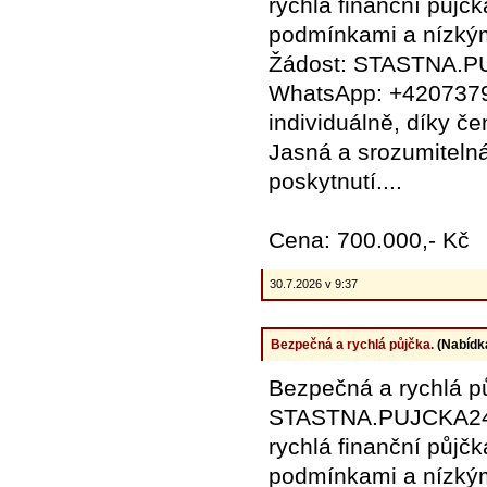
rychlá finanční půjč
podmínkami a nízkým
Žádost: STASTNA.
WhatsApp: +4207379
individuálně, díky č
Jasná a srozumiteln
poskytnutí....
Cena: 700.000,- Kč
30.7.2026 v 9:37
Bezpečná a rychlá půjčka.
(Nabídk
Bezpečná a rychlá p
STASTNA.PUJCKA24
rychlá finanční půjč
podmínkami a nízkým