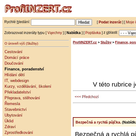
Rychlé
h
ledání:
[
Podat inzerát
] [
Moje 
Zobrazovat inzeráty typu [
Vąechny
] [
Nabídka
] [
Poptávka
]
z
o
blasti:
ProfiINZERT.cz
>
Služby
>
Finance, por
O úroveň výš (Služby)
Cestování
Domácí práce
Doučování
Finance, poradenství
Hlídání dětí
IT, webdesign
V této rubrice
Kurzy, vzdělávání, školení
Překladatelství
<<< Předchozí
Přeprava, stěhování
Řemesla
Stavebnictví
Ubytování
Úklid
Bezpečná a rychlá půjčka.
(Nabídk
Zdraví
Zprostředkování
Bezpečná a rychlá p