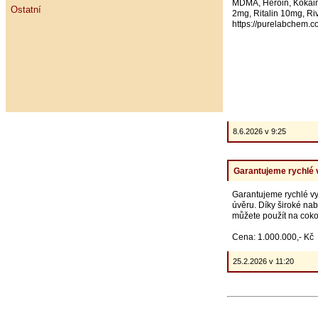
MDMA, Heroin, Kokain,
Ostatní
2mg, Ritalin 10mg, 
https://purelabchem.
8.6.2026 v 9:25
Garantujeme rychlé vy
Garantujeme rychlé vyř
úvěru. Díky široké na
můžete použít na cok
Cena: 1.000.000,- Kč
25.2.2026 v 11:20