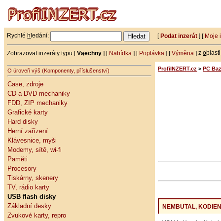
Rychlé
h
ledání:
[
Podat inzerát
] [
Moje 
Zobrazovat inzeráty typu [
Vąechny
] [
Nabídka
] [
Poptávka
] [
Výměna
]
z
o
blast
ProfiINZERT.cz
>
PC Baz
O úroveň výš (Komponenty, příslušenství)
Case, zdroje
CD a DVD mechaniky
FDD, ZIP mechaniky
Grafické karty
Hard disky
Herní zařízení
Klávesnice, myši
Modemy, sítě, wi-fi
Paměti
Procesory
Tiskárny, skenery
TV, rádio karty
USB flash disky
Základní desky
NEMBUTAL, KODIEN
Zvukové karty, repro