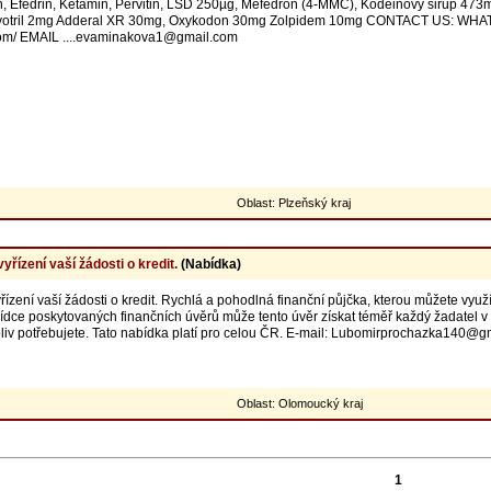
 Efedrin, Ketamin, Pervitin, LSD 250µg, Mefedron (4-MMC), Kodeinový sirup 473m
Rivotril 2mg Adderal XR 30mg, Oxykodon 30mg Zolpidem 10mg CONTACT US: 
com/ EMAIL ....evaminakova1@gmail.com
Oblast: Plzeňský kraj
řízení vaší žádosti o kredit.
(Nabídka)
ízení vaší žádosti o kredit. Rychlá a pohodlná finanční půjčka, kterou můžete využí
bídce poskytovaných finančních úvěrů může tento úvěr získat téměř každý žadatel v
oliv potřebujete. Tato nabídka platí pro celou ČR. E-mail: Lubomirprochazka14
Oblast: Olomoucký kraj
1