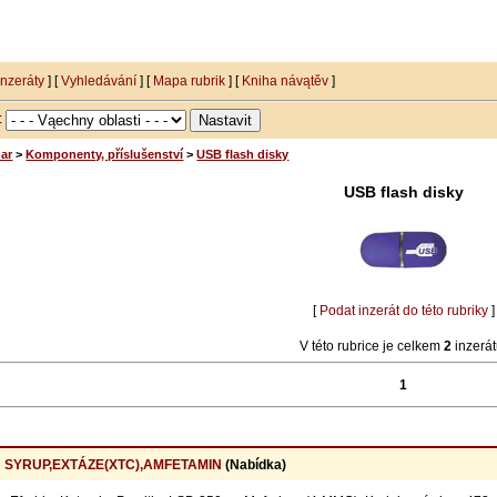
inzeráty
] [
Vyhledávání
] [
Mapa rubrik
] [
Kniha návątěv
]
i:
ar
>
Komponenty, příslušenství
>
USB flash disky
USB flash disky
[
Podat inzerát do této rubriky
]
V této rubrice je celkem
2
inzerát
1
 SYRUP,EXTÁZE(XTC),AMFETAMIN
(Nabídka)