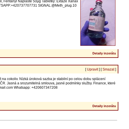
l, Fentanyl Naplaste 50µg Tabletky: Extáze Xanax
WHATSAPP:+420737707731 SIGNAL:@Meth_plug.10
Detaily inzerátu
[
Upravit
] [
Smazat
]
t na cokoliv. Nízká úroková sazba je stabilní po celou dobu splácení
 ČR. Jasná a srozumitelná smlouva, jasné podmínky služby. Finance, které
0@gmail.com Whatsapp: +420607347208
Detaily inzerátu