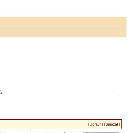
ů.
[
Upravit
] [
Smazat
]