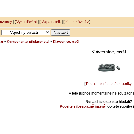
inzeráty
] [
Vyhledávání
] [
Mapa rubrik
] [
Kniha návątěv
]
i:
ar
>
Komponenty, příslušenství
>
Klávesnice, myši
Klávesnice, myši
[
Podat inzerát do této rubriky
]
V této rubrice momentálně nejsou žádné 
Nenašli jste co jste hledali?
Podejte si bezplatně inzerát
do této rubriky 