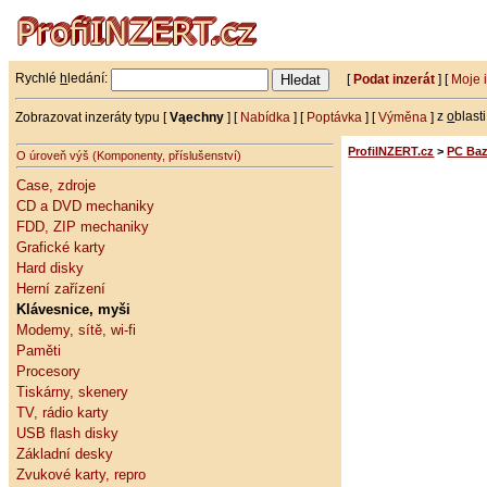
Rychlé
h
ledání:
[
Podat inzerát
] [
Moje 
Zobrazovat inzeráty typu [
Vąechny
] [
Nabídka
] [
Poptávka
] [
Výměna
]
z
o
blast
ProfiINZERT.cz
>
PC Baz
O úroveň výš (Komponenty, příslušenství)
Case, zdroje
CD a DVD mechaniky
FDD, ZIP mechaniky
Grafické karty
Hard disky
Herní zařízení
Klávesnice, myši
Modemy, sítě, wi-fi
Paměti
Procesory
Tiskárny, skenery
TV, rádio karty
USB flash disky
Základní desky
Zvukové karty, repro