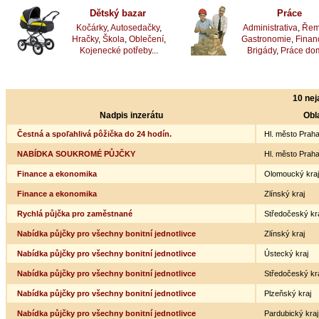
Dětský bazar
Práce
Kočárky
,
Autosedačky
,
Administrativa
,
Řem
Hračky
,
Škola
,
Oblečení
,
Gastronomie
,
Finan
Kojenecké potřeby
...
Brigády
,
Práce do
10 nej
Nadpis inzerátu
Obl
Čestná a spoľahlivá pôžička do 24 hodín.
Hl. město Prah
NABÍDKA SOUKROMÉ PŮJČKY
Hl. město Prah
Finance a ekonomika
Olomoucký kraj
Finance a ekonomika
Zlínský kraj
Rychlá půjčka pro zaměstnané
Středočeský kr
Nabídka půjčky pro všechny bonitní jednotlivce
Zlínský kraj
Nabídka půjčky pro všechny bonitní jednotlivce
Ústecký kraj
Nabídka půjčky pro všechny bonitní jednotlivce
Středočeský kr
Nabídka půjčky pro všechny bonitní jednotlivce
Plzeňský kraj
Nabídka půjčky pro všechny bonitní jednotlivce
Pardubický kraj