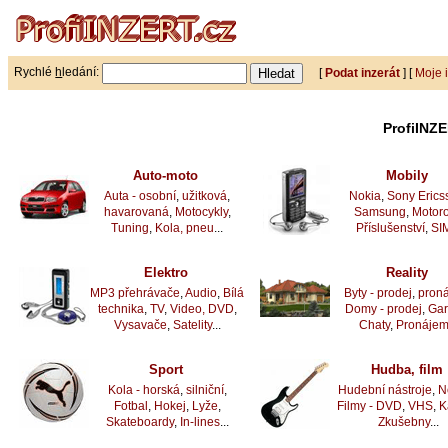
Rychlé
h
ledání:
[
Podat inzerát
] [
Moje 
ProfiINZE
Auto-moto
Mobily
Auta - osobní
,
užitková
,
Nokia
,
Sony Erics
havarovaná
,
Motocykly
,
Samsung
,
Motoro
Tuning
,
Kola, pneu
...
Příslušenství
,
SI
Elektro
Reality
MP3 přehrávače
,
Audio
,
Bílá
Byty - prodej
,
pron
technika
,
TV
,
Video, DVD
,
Domy - prodej
,
Ga
Vysavače
,
Satelity
...
Chaty
,
Pronáje
Sport
Hudba, film
Kola - horská
,
silniční
,
Hudební nástroje
,
N
Fotbal
,
Hokej
,
Lyže
,
Filmy - DVD
,
VHS
,
K
Skateboardy
,
In-lines
...
Zkušebny
...