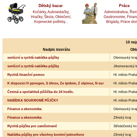
Dětský bazar
Práce
Kočárky
,
Autosedačky
,
Administrativa
,
Řem
Hračky
,
Škola
,
Oblečení
,
Gastronomie
,
Finan
Kojenecké potřeby
...
Brigády
,
Práce do
10 nej
Nadpis inzerátu
Obl
seriózní a rychlá nabídka půjčky
Olomoucký kraj
seriózní a rychlá nabídka půjčky
Jihomoravský k
Rychlá finanční pomoc
Hl. město Prah
K dispozici H ypnogen, S tilnox, Zo lpidem, Z olpinox, N eur
Hl. město Prah
Čestná a spoľahlivá pôžička do 24 hodín.
Hl. město Prah
NABÍDKA SOUKROMÉ PŮJČKY
Hl. město Prah
Finance a ekonomika
Olomoucký kraj
Finance a ekonomika
Zlínský kraj
Rychlá půjčka pro zaměstnané
Středočeský kr
Nabídka půjčky pro všechny bonitní jednotlivce
Zlínský kraj