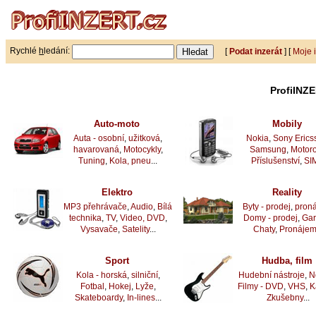
Rychlé
h
ledání:
[
Podat inzerát
] [
Moje 
ProfiINZE
Auto-moto
Mobily
Auta - osobní
,
užitková
,
Nokia
,
Sony Erics
havarovaná
,
Motocykly
,
Samsung
,
Motoro
Tuning
,
Kola, pneu
...
Příslušenství
,
SI
Elektro
Reality
MP3 přehrávače
,
Audio
,
Bílá
Byty - prodej
,
pron
technika
,
TV
,
Video, DVD
,
Domy - prodej
,
Ga
Vysavače
,
Satelity
...
Chaty
,
Pronáje
Sport
Hudba, film
Kola - horská
,
silniční
,
Hudební nástroje
,
N
Fotbal
,
Hokej
,
Lyže
,
Filmy - DVD
,
VHS
,
K
Skateboardy
,
In-lines
...
Zkušebny
...