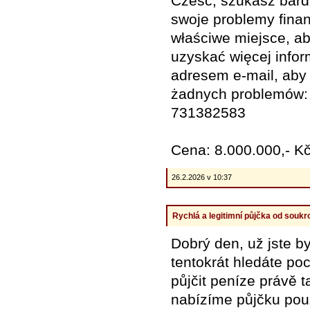
Cześć, szukasz bard
swoje problemy fina
właściwe miejsce, a
uzyskać więcej infor
adresem e-mail, aby
żadnych problemów:
731382583
Cena: 8.000.000,- K
26.2.2026 v 10:37
Rychlá a legitimní půjčka od souk
Dobrý den, už jste b
tentokrát hledáte po
půjčit peníze právě t
nabízíme půjčku pou