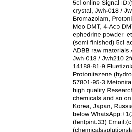
5cl online Signal ID
crystal, Jwh-018 / Jw
Bromazolam, Protonit
Meo DMT, 4-Aco DMT,
ephedrine powder, et
(semi finished) 5cl-
ADBB raw materials 
Jwh-018 / Jwh210 2fd
14188-81-9 Fluetiz
Protonitazene (hydr
57801-95-3 Metonita
high quality Researc
chemicals and so on
Korea, Japan, Russia
below WhatsApp:+1(21
(fentpint.33) Email:
(chemicalssolutions