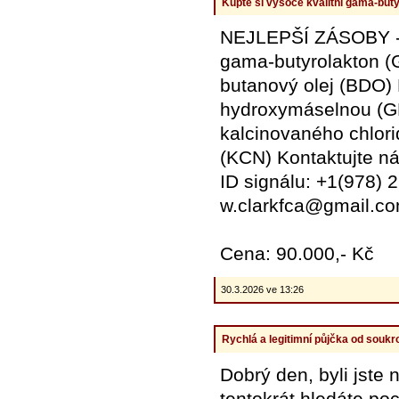
Kupte si vysoce kvalitní gama-but
NEJLEPŠÍ ZÁSOBY - 
gama-butyrolakton (G
butanový olej (BDO) 
hydroxymáselnou (GHB
kalcinovaného chlori
(KCN) Kontaktujte n
ID signálu: +1(978)
w.clarkfca@gmail.c
Cena: 90.000,- Kč
30.3.2026 ve 13:26
Rychlá a legitimní půjčka od souk
Dobrý den, byli jste
tentokrát hledáte po