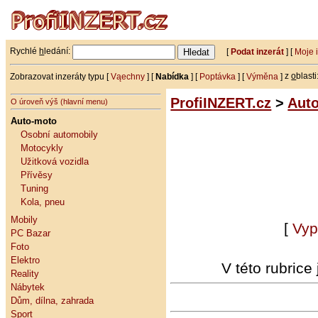
Rychlé
h
ledání:
[
Podat inzerát
] [
Moje 
Zobrazovat inzeráty typu [
Vąechny
] [
Nabídka
] [
Poptávka
] [
Výměna
]
z
o
blasti
ProfiINZERT.cz
>
Aut
O úroveň výš (hlavní menu)
Auto-moto
Osobní automobily
Motocykly
Užitková vozidla
Přívěsy
Tuning
Kola, pneu
Mobily
[
Vyp
PC Bazar
Foto
Elektro
V této rubrice
Reality
Nábytek
Dům, dílna, zahrada
Sport