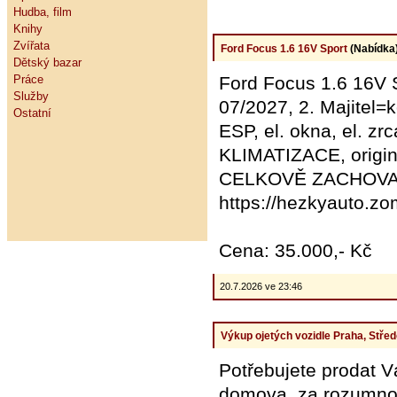
Hudba, film
Knihy
Zvířata
Ford Focus 1.6 16V Sport
(Nabídka
Dětský bazar
Práce
Ford Focus 1.6 16V S
Služby
07/2027, 2. Majitel=
Ostatní
ESP, el. okna, el. z
KLIMATIZACE, originá
CELKOVĚ ZACHOVALÝ 
https://hezkyauto.z
Cena: 35.000,- Kč
20.7.2026 ve 23:46
Výkup ojetých vozidle Praha, Stře
Potřebujete prodat V
domova, za rozumnou