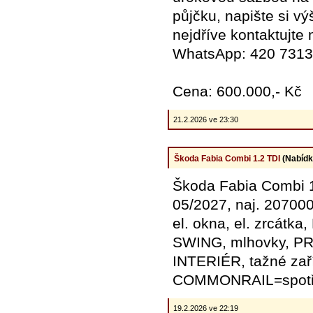
půjčku, napište si vý
nejdříve kontaktujt
WhatsApp: 420 731
Cena: 600.000,- Kč
21.2.2026 ve 23:30
Škoda Fabia Combi 1.2 TDI
(Nabídk
Škoda Fabia Combi 1.
05/2027, naj. 207000
el. okna, el. zrcátka
SWING, mlhovky, 
INTERIÉR, tažné zař
COMMONRAIL=spotře
19.2.2026 ve 22:19