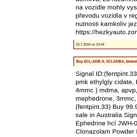
na vozidle mohly vys
převodu vozidla v reg
nutnosti kamkoliv je
https://hezkyauto.z
20.7.2026 ve 23:44
Buy 6CL-ADB A, 5CLADBA, bmkoil, 
Signal ID:(fentpint
pmk ethylgly cidate,
4mmc ) mdma, apvp, 
mephedrone, 3mmc, 4
(fentpint.33) Buy 9
sale in Australia Si
Ephedrine hcl JWH-
Clonazolam Powder 