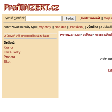
Rychlé
h
ledání:
[
Podat inzerát
] [
Moje 
Zobrazovat inzeráty typu [
Vąechny
] [
Nabídka
] [
Poptávka
] [
Výměna
]
z
o
blast
ProfiINZERT.cz
>
Zvířata
>
Hospodářská 
O úroveň výš (Hospodářská zvířata)
Drůbež
Králíci
Ovce, kozy
Prasata
V této r
Skot
Po