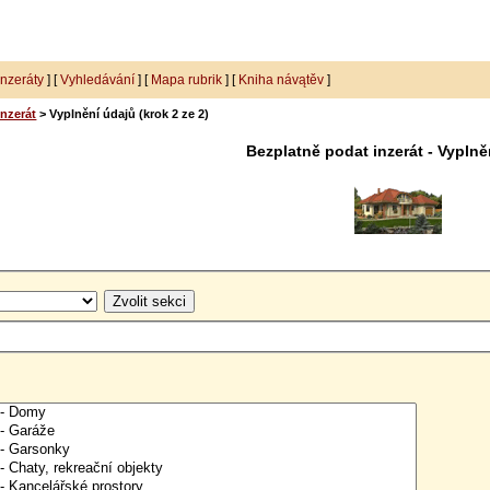
inzeráty
] [
Vyhledávání
] [
Mapa rubrik
] [
Kniha návątěv
]
inzerát
> Vyplnění údajů (krok 2 ze 2)
Bezplatně podat inzerát - Vyplně