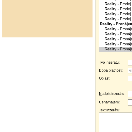
T
y
p inzerátu:
D
oba platnosti:
O
blast:
N
adpis inzerátu:
Cena/nájem:
Te
x
t inzerátu: