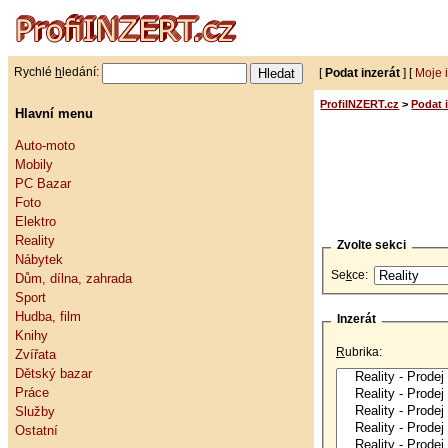
Rychlé
h
ledání:
[
Podat inzerát
] [
Moje 
ProfiINZERT.cz
>
Podat 
Hlavní menu
Auto-moto
Mobily
PC Bazar
Foto
Elektro
Reality
Zvolte sekci
Nábytek
Se
k
ce:
Dům, dílna, zahrada
Sport
Hudba, film
Inzerát
Knihy
R
ubrika:
Zvířata
Dětský bazar
Práce
Služby
Ostatní