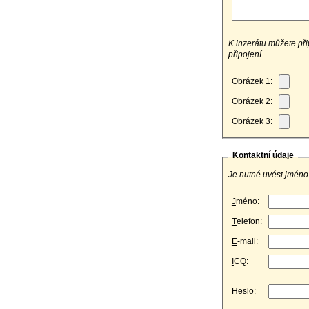
K inzerátu můžete přip
připojení.
Obrázek 1:
Obrázek 2:
Obrázek 3:
Kontaktní údaje
Je nutné uvést jméno 
J
méno:
T
elefon:
E
-mail:
I
CQ:
He
s
lo: