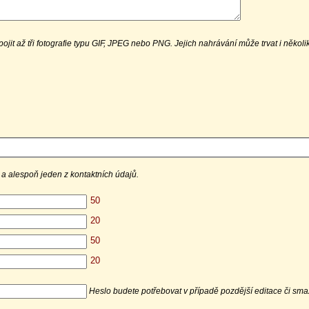
ojit až tři fotografie typu GIF, JPEG nebo PNG. Jejich nahrávání může trvat i několik 
a alespoň jeden z kontaktních údajů.
Heslo budete potřebovat v případě pozdější editace či sma