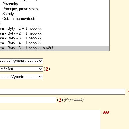
(
?
)
(
?
)
(Nepovinné)