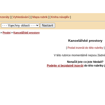
inzeráty
] [
Vyhledávání
] [
Mapa rubrik
] [
Kniha návątěv
]
i:
>
Prodej
>
Kancelářské prostory
Kancelářské prostory
[
Podat inzerát do této rubriky
]
V této rubrice momentálně nejsou žádné 
Nenašli jste co jste hledali?
Podejte si bezplatně inzerát
do této rubriky 