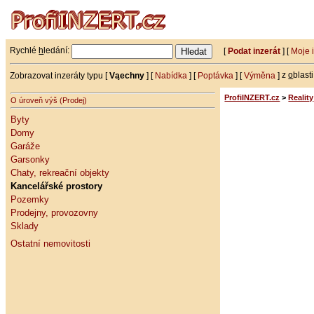
Rychlé
h
ledání:
[
Podat inzerát
] [
Moje 
Zobrazovat inzeráty typu [
Vąechny
] [
Nabídka
] [
Poptávka
] [
Výměna
]
z
o
blast
ProfiINZERT.cz
>
Reality
O úroveň výš (Prodej)
Byty
Domy
Garáže
Garsonky
Chaty, rekreační objekty
Kancelářské prostory
Pozemky
Prodejny, provozovny
Sklady
Ostatní nemovitosti