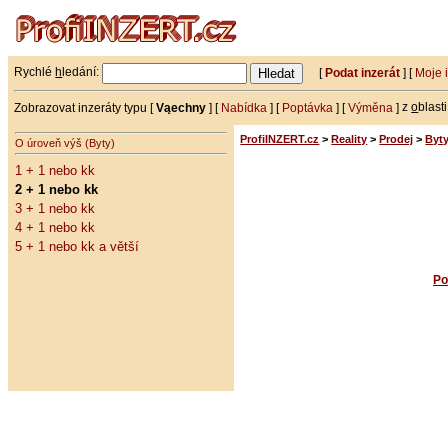
Rychlé
h
ledání:
[
Podat inzerát
] [
Moje 
Zobrazovat inzeráty typu [
Vąechny
] [
Nabídka
] [
Poptávka
] [
Výměna
]
z
o
blast
ProfiINZERT.cz
>
Reality
>
Prodej
>
Byt
O úroveň výš (Byty)
1 + 1 nebo kk
2 + 1 nebo kk
3 + 1 nebo kk
4 + 1 nebo kk
5 + 1 nebo kk a větší
Po