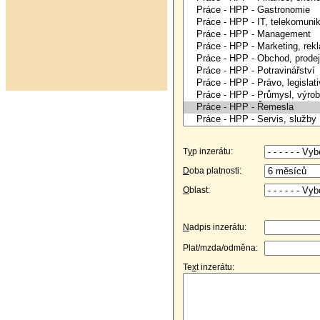
T
y
p inzerátu:
D
oba platnosti:
O
blast:
N
adpis inzerátu:
Plat/mzda/odměna:
Te
x
t inzerátu: