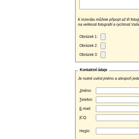
K inzerátu můžete připojit až tři fot
na velikosti fotografií a rychlosti Va
Obrázek 1:
Obrázek 2:
Obrázek 3:
Kontaktní údaje
Je nutné uvést jméno a alespoň jede
J
méno:
T
elefon:
E
-mail:
I
CQ:
He
s
lo: