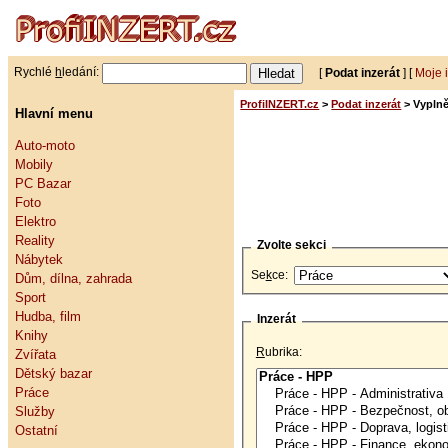
Rychlé
h
ledání:
[
Podat inzerát
] [
Moje 
ProfiINZERT.cz
>
Podat inzerát
> Vyplně
Hlavní menu
Auto-moto
Mobily
PC Bazar
Foto
Elektro
Reality
Zvolte sekci
Nábytek
Se
k
ce:
Dům, dílna, zahrada
Sport
Hudba, film
Inzerát
Knihy
R
ubrika:
Zvířata
Dětský bazar
Práce
Služby
Ostatní