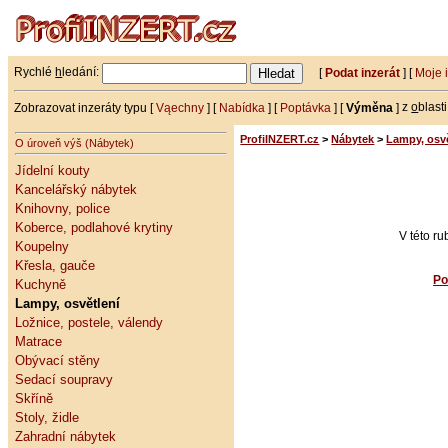
Rychlé
h
ledání:
[
Podat inzerát
] [
Moje 
Zobrazovat inzeráty typu [
Vąechny
] [
Nabídka
] [
Poptávka
] [
Výměna
]
z
o
blast
ProfiINZERT.cz
>
Nábytek
>
Lampy, osvě
O úroveň výš (Nábytek)
Jídelní kouty
Kancelářský nábytek
Knihovny, police
Koberce, podlahové krytiny
V této r
Koupelny
Křesla, gauče
Po
Kuchyně
Lampy, osvětlení
Ložnice, postele, válendy
Matrace
Obývací stěny
Sedací soupravy
Skříně
Stoly, židle
Zahradní nábytek