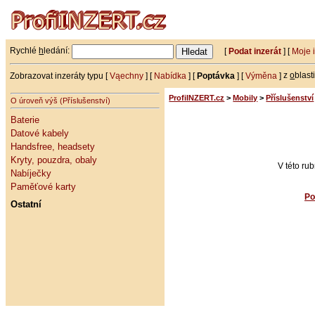
Rychlé
h
ledání:
[
Podat inzerát
] [
Moje 
Zobrazovat inzeráty typu [
Vąechny
] [
Nabídka
] [
Poptávka
] [
Výměna
]
z
o
blast
ProfiINZERT.cz
>
Mobily
>
Příslušenství
O úroveň výš (Příslušenství)
Baterie
Datové kabely
Handsfree, headsety
Kryty, pouzdra, obaly
V této ru
Nabíječky
Paměťové karty
Po
Ostatní