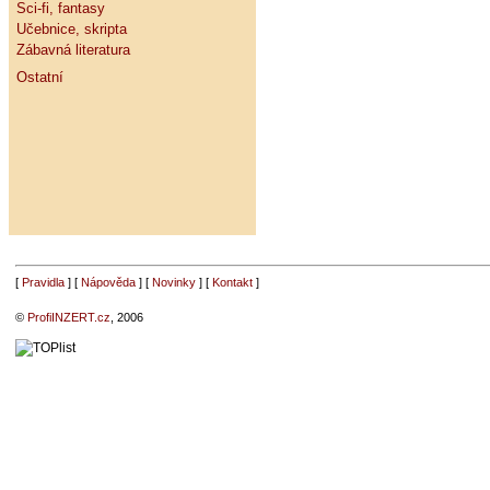
Sci-fi, fantasy
Učebnice, skripta
Zábavná literatura
Ostatní
[
Pravidla
] [
Nápověda
] [
Novinky
] [
Kontakt
]
©
ProfiINZERT.cz
, 2006