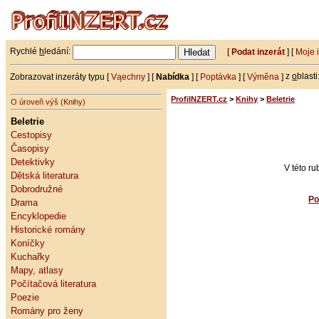
Rychlé
h
ledání:
[
Podat inzerát
] [
Moje 
Zobrazovat inzeráty typu [
Vąechny
] [
Nabídka
] [
Poptávka
] [
Výměna
]
z
o
blasti
ProfiINZERT.cz
>
Knihy
>
Beletrie
O úroveň výš (Knihy)
Beletrie
Cestopisy
Časopisy
Detektivky
V této r
Dětská literatura
Dobrodružné
Po
Drama
Encyklopedie
Historické romány
Koníčky
Kuchařky
Mapy, atlasy
Počítačová literatura
Poezie
Romány pro ženy