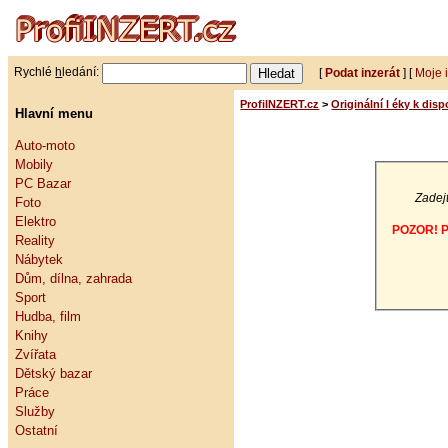
Rychlé
h
ledání:
[
Podat inzerát
] [
Moje 
ProfiINZERT.cz
>
Originální l éky k di
Hlavní menu
Auto-moto
Mobily
PC Bazar
Zadejt
Foto
Elektro
POZOR! Po
Reality
Nábytek
Dům, dílna, zahrada
Sport
Hudba, film
Knihy
Zvířata
Dětský bazar
Práce
Služby
Ostatní