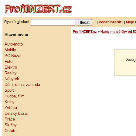
Rychlé
h
ledání:
[
Podat inzerát
] [
Moje 
ProfiINZERT.cz
>
Nabízíme půjčky od 5
Hlavní menu
Auto-moto
Mobily
PC Bazar
Zadejt
Foto
Elektro
Reality
Nábytek
Dům, dílna, zahrada
Sport
Hudba, film
Knihy
Zvířata
Dětský bazar
Práce
Služby
Ostatní