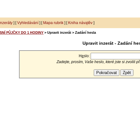
inzeráty
] [
Vyhledávání
] [
Mapa rubrik
] [
Kniha návątěv
]
SNÍ PŮJČKY DO 1 HODINY
> Upravit inzerát > Zadání hesla
Upravit inzerát - Zadání he
H
e
slo:
Zadejte, prosím, Vaše heslo, které jste si zvolili p