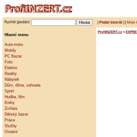
Rychlé
h
ledání:
[
Podat inzerát
] [
Moje 
ProfiINZERT.cz
>
EXPRE
Hlavní menu
Auto-moto
Mobily
PC Bazar
Foto
Elektro
Reality
Nábytek
Dům, dílna, zahrada
Sport
Hudba, film
Knihy
Zvířata
Dětský bazar
Práce
Služby
Ostatní