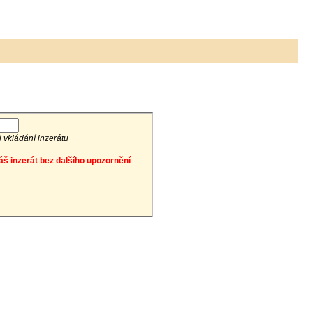
ři vkládání inzerátu
áš inzerát bez dalšího upozornění