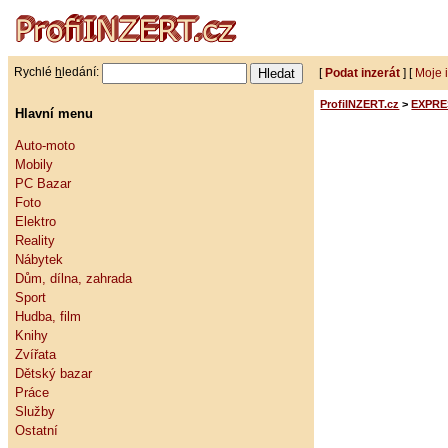
Rychlé
h
ledání:
[
Podat inzerát
] [
Moje 
ProfiINZERT.cz
>
EXPRE
Hlavní menu
Auto-moto
Mobily
PC Bazar
Foto
Elektro
Reality
Nábytek
Dům, dílna, zahrada
Sport
Hudba, film
Knihy
Zvířata
Dětský bazar
Práce
Služby
Ostatní