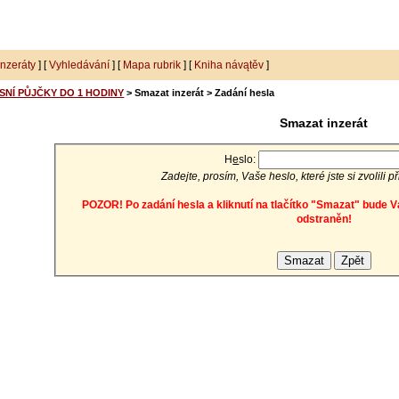
inzeráty
] [
Vyhledávání
] [
Mapa rubrik
] [
Kniha návątěv
]
SNÍ PŮJČKY DO 1 HODINY
> Smazat inzerát > Zadání hesla
Smazat inzerát
H
e
slo:
Zadejte, prosím, Vaše heslo, které jste si zvolili p
POZOR! Po zadání hesla a kliknutí na tlačítko "Smazat" bude V
odstraněn!