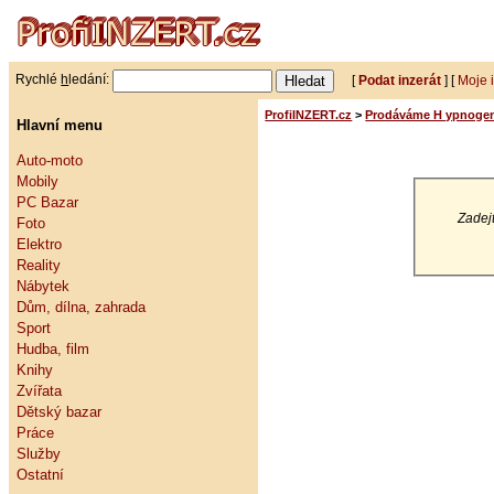
Rychlé
h
ledání:
[
Podat inzerát
] [
Moje 
ProfiINZERT.cz
>
Prodáváme H ypnogen, 
Hlavní menu
Auto-moto
Mobily
PC Bazar
Zadejt
Foto
Elektro
Reality
Nábytek
Dům, dílna, zahrada
Sport
Hudba, film
Knihy
Zvířata
Dětský bazar
Práce
Služby
Ostatní