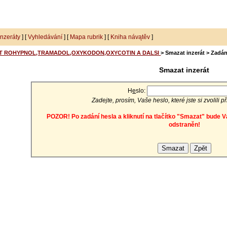
inzeráty
] [
Vyhledávání
] [
Mapa rubrik
] [
Kniha návątěv
]
T ROHYPNOL,TRAMADOL,OXYKODON,OXYCOTIN A DALSI
> Smazat inzerát > Zadán
Smazat inzerát
H
e
slo:
Zadejte, prosím, Vaše heslo, které jste si zvolili p
POZOR! Po zadání hesla a kliknutí na tlačítko "Smazat" bude V
odstraněn!