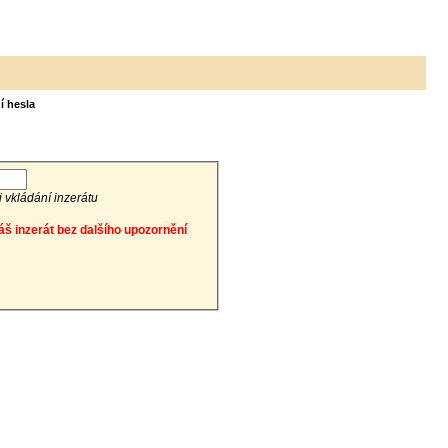
í hesla
ři vkládání inzerátu
áš inzerát bez dalšího upozornění