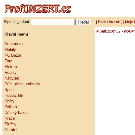
Rychlé
h
ledání:
[
Podat inzerát
] [
Moje 
ProfiINZERT.cz
>
KOUPI
Hlavní menu
Auto-moto
Mobily
PC Bazar
Foto
Elektro
Reality
Nábytek
Dům, dílna, zahrada
Sport
Hudba, film
Knihy
Zvířata
Dětský bazar
Práce
Služby
Ostatní