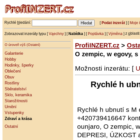
Rychlé
h
ledání:
[
Podat inzerát
] [
Moje 
Zobrazovat inzeráty typu [
Vąechny
] [
Nabídka
] [
Poptávka
] [
Výměna
]
z
o
blasti
ProfiINZERT.cz
>
Osta
O úroveň výš (Ostatní)
O zempic, w egovy, s
Galanterie
Hobby
Hodinky, šperky
Možnosti inzerátu: [
U
Oblečení
Obuv
Rychlé h ubn
Rostliny
Sběratelství
Sklo, keramika
Starožitnosti
Umění
Rychlé h ubnutí s M 
Vstupenky
+420739416647 konta
Zdraví a krása
ounjaro, O zempic, 
Ostatní
DEPRESI, ÚZKOST atd