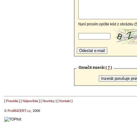
Nyní prosím opište kód z obrázku (
Označit inzerát (
?
)
[
Pravidla
] [
Nápověda
] [
Novinky
] [
Kontakt
]
©
ProfiINZERT.cz
, 2006