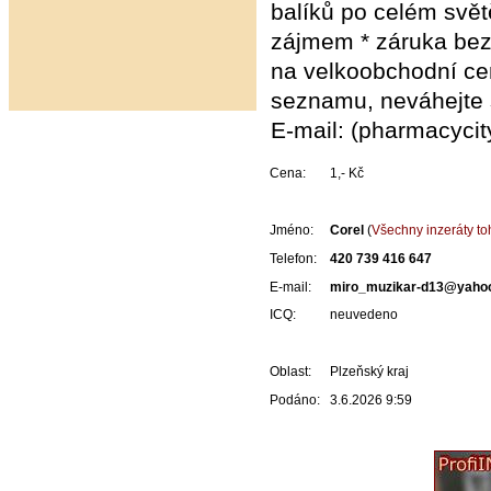
balíků po celém svě
zájmem * záruka bez
na velkoobchodní cen
seznamu, neváhejte 
E-mail: (pharmacyci
Cena:
1,- Kč
Jméno:
Corel
(
Všechny inzeráty to
Telefon:
420 739 416 647
E-mail:
miro_muzikar-d13@yaho
ICQ:
neuvedeno
Oblast:
Plzeňský kraj
Podáno:
3.6.2026 9:59