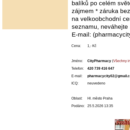
balíků po celém svě
zájmem * záruka bez
na velkoobchodní cen
seznamu, neváhejte 
E-mail: (pharmacyci
Cena:
1,- Kč
Jméno:
CityPharmacy
(
Všechny in
Telefon:
420 739 416 647
E-mail:
pharmacycity02@gmail.
ICQ:
neuvedeno
Oblast:
Hl. město Praha
Podáno:
25.5.2026 13:35