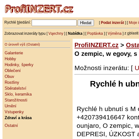
Rychlé
h
ledání:
[
Podat inzerát
] [
Moje 
Zobrazovat inzeráty typu [
Vąechny
] [
Nabídka
] [
Poptávka
] [
Výměna
]
z
o
blasti
ProfiINZERT.cz
>
Osta
O úroveň výš (Ostatní)
O zempic, w egovy, s
Galanterie
Hobby
Hodinky, šperky
Možnosti inzerátu: [
U
Oblečení
Obuv
Rychlé h ubn
Rostliny
Sběratelství
Sklo, keramika
Starožitnosti
Umění
Rychlé h ubnutí s M 
Vstupenky
+420739416647 konta
Zdraví a krása
ounjaro, O zempic, 
Ostatní
DEPRESI, ÚZKOST atd