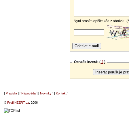
Nyní prosím opište kód z obrázku (
Označit inzerát (
?
)
[
Pravidla
] [
Nápověda
] [
Novinky
] [
Kontakt
]
©
ProfiINZERT.cz
, 2006