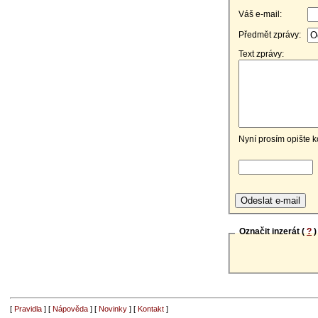
Váš e-mail:
Předmět zprávy:
Text zprávy:
Nyní prosím opište k
Označit inzerát (
?
)
[
Pravidla
] [
Nápověda
] [
Novinky
] [
Kontakt
]