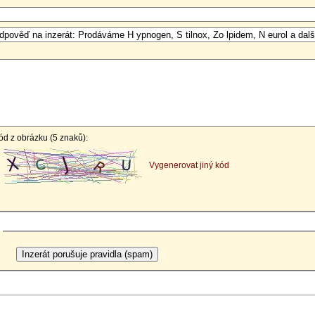
ód z obrázku (5 znaků):
Vygenerovat jiný kód