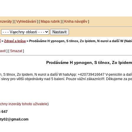
inzeráty
] [
Vyhledávání
] [
Mapa rubrik
] [
Kniha návątěv
]
:
í
>
Zdraví a krása
> Prodáváme H ypnogen, S tilnox, Zo lpidem, N eurol a další W (Nab
avit
] [
Smazat
]
Prodáváme H ypnogen, S tilnox, Zo lpidem,
 tilnox, Zo lpidem, N eurol a další W hatsApp: +420739416647 V-penicilin a další ..
í slevy pro větší objednávky nad 5 balení. Pouze vážní zákazníci!!!. Děkujeme 
chny inzeráty tohoto uživatele
)
6 647
ity02@gmail.com