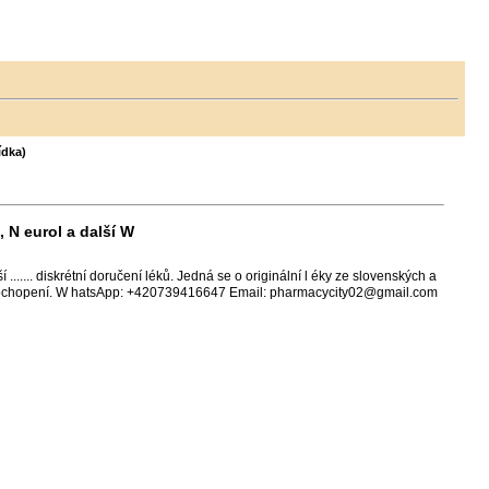
ídka)
 N eurol a další W
..... diskrétní doručení léků. Jedná se o originální l éky ze slovenských a
za pochopení. W hatsApp: +420739416647 Email: pharmacycity02@gmail.com