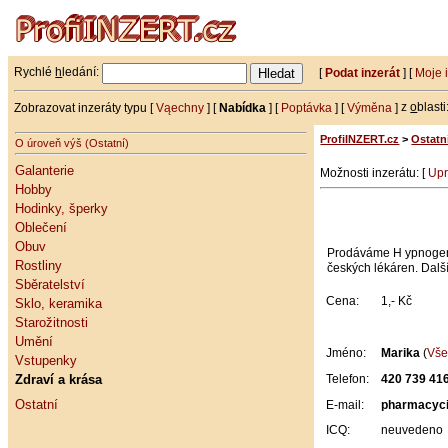
Rychlé
h
ledání:
[
Podat inzerát
] [
Moje 
Zobrazovat inzeráty typu [
Vąechny
] [
Nabídka
] [
Poptávka
] [
Výměna
]
z
o
blasti
ProfiINZERT.cz
>
Ostatn
O úroveň výš (Ostatní)
Galanterie
Možnosti inzerátu: [
Upr
Hobby
Hodinky, šperky
Oblečení
Obuv
Prodáváme H ypnogen, S
Rostliny
českých lékáren. Dalš
Sběratelství
Cena:
1,- Kč
Sklo, keramika
Starožitnosti
Umění
Jméno:
Marika
(
Vše
Vstupenky
Zdraví a krása
Telefon:
420 739 41
Ostatní
E-mail:
pharmacyc
ICQ:
neuvedeno