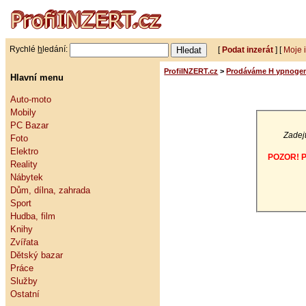
Rychlé
h
ledání:
[
Podat inzerát
] [
Moje 
ProfiINZERT.cz
>
Prodáváme H ypnogen, 
Hlavní menu
Auto-moto
Mobily
PC Bazar
Zadejt
Foto
Elektro
POZOR! Po
Reality
Nábytek
Dům, dílna, zahrada
Sport
Hudba, film
Knihy
Zvířata
Dětský bazar
Práce
Služby
Ostatní