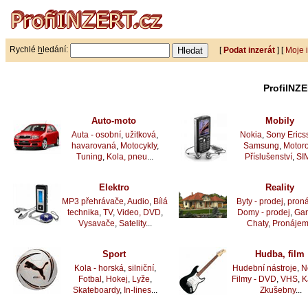
Rychlé
h
ledání:
[
Podat inzerát
] [
Moje 
ProfiINZE
Auto-moto
Mobily
Auta - osobní
,
užitková
,
Nokia
,
Sony Erics
havarovaná
,
Motocykly
,
Samsung
,
Motoro
Tuning
,
Kola, pneu
...
Příslušenství
,
SI
Elektro
Reality
MP3 přehrávače
,
Audio
,
Bílá
Byty - prodej
,
pron
technika
,
TV
,
Video, DVD
,
Domy - prodej
,
Ga
Vysavače
,
Satelity
...
Chaty
,
Pronáje
Sport
Hudba, film
Kola - horská
,
silniční
,
Hudební nástroje
,
N
Fotbal
,
Hokej
,
Lyže
,
Filmy - DVD
,
VHS
,
K
Skateboardy
,
In-lines
...
Zkušebny
...