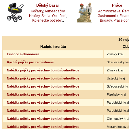
Dětský bazar
Práce
Kočárky
,
Autosedačky
,
Administrativa
,
Řem
Hračky
,
Škola
,
Oblečení
,
Gastronomie
,
Finan
Kojenecké potřeby
...
Brigády
,
Práce do
10 nej
Nadpis inzerátu
Obl
Finance a ekonomika
Zlínský kraj
Rychlá půjčka pro zaměstnané
Středočeský kr
Nabídka půjčky pro všechny bonitní jednotlivce
Zlínský kraj
Nabídka půjčky pro všechny bonitní jednotlivce
Ústecký kraj
Nabídka půjčky pro všechny bonitní jednotlivce
Středočeský kr
Nabídka půjčky pro všechny bonitní jednotlivce
Plzeňský kraj
Nabídka půjčky pro všechny bonitní jednotlivce
Pardubický kraj
Nabídka půjčky pro všechny bonitní jednotlivce
Pardubický kraj
Nabídka půjčky pro všechny bonitní jednotlivce
Olomoucký kraj
Nabídka půjčky pro všechny bonitní jednotlivce
Moravskoslezsk