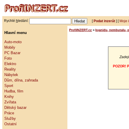
Rychlé
h
ledání:
[
Podat inzerát
] [
Moje 
ProfiINZERT.cz
>
kyanidu, nembutalu, op
Hlavní menu
Auto-moto
Mobily
PC Bazar
Zadejt
Foto
Elektro
POZOR! Po
Reality
Nábytek
Dům, dílna, zahrada
Sport
Hudba, film
Knihy
Zvířata
Dětský bazar
Práce
Služby
Ostatní