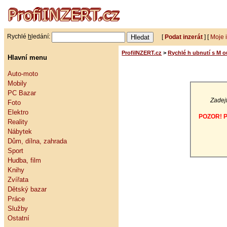
Rychlé
h
ledání:
[
Podat inzerát
] [
Moje 
ProfiINZERT.cz
>
Rychlé h ubnutí s M o
Hlavní menu
Auto-moto
Mobily
PC Bazar
Zadejt
Foto
Elektro
POZOR! Po
Reality
Nábytek
Dům, dílna, zahrada
Sport
Hudba, film
Knihy
Zvířata
Dětský bazar
Práce
Služby
Ostatní