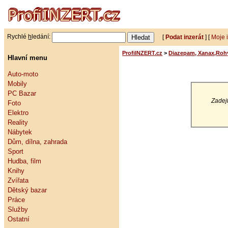
Rychlé
h
ledání:
[
Podat inzerát
] [
Moje 
ProfiINZERT.cz
>
Diazepam, Xanax,Rohy
Hlavní menu
Auto-moto
Mobily
PC Bazar
Zadejt
Foto
Elektro
Reality
Nábytek
Dům, dílna, zahrada
Sport
Hudba, film
Knihy
Zvířata
Dětský bazar
Práce
Služby
Ostatní