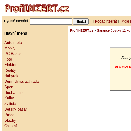
Rychlé
h
ledání:
[
Podat inzerát
] [
Moje 
ProfiINZERT.cz
>
Garance úbytku 12 kg
Hlavní menu
Auto-moto
Mobily
PC Bazar
Zadejt
Foto
Elektro
POZOR! Po
Reality
Nábytek
Dům, dílna, zahrada
Sport
Hudba, film
Knihy
Zvířata
Dětský bazar
Práce
Služby
Ostatní