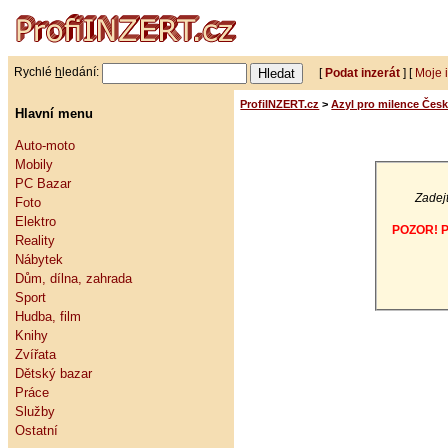
Rychlé
h
ledání:
[
Podat inzerát
] [
Moje 
ProfiINZERT.cz
>
Azyl pro milence Čes
Hlavní menu
Auto-moto
Mobily
PC Bazar
Zadejt
Foto
Elektro
POZOR! Po
Reality
Nábytek
Dům, dílna, zahrada
Sport
Hudba, film
Knihy
Zvířata
Dětský bazar
Práce
Služby
Ostatní