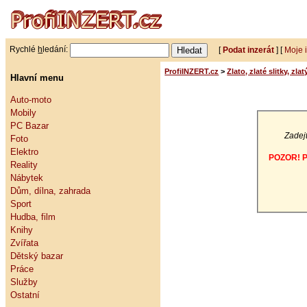
Rychlé
h
ledání:
[
Podat inzerát
] [
Moje 
ProfiINZERT.cz
>
Zlato, zlaté slitky, zla
Hlavní menu
Auto-moto
Mobily
PC Bazar
Zadejt
Foto
Elektro
POZOR! Po
Reality
Nábytek
Dům, dílna, zahrada
Sport
Hudba, film
Knihy
Zvířata
Dětský bazar
Práce
Služby
Ostatní