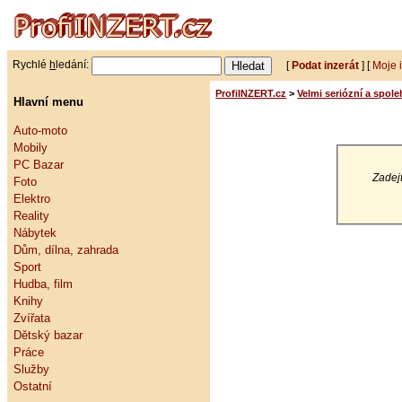
Rychlé
h
ledání:
[
Podat inzerát
] [
Moje 
ProfiINZERT.cz
>
Velmi seriózní a spole
Hlavní menu
Auto-moto
Mobily
PC Bazar
Zadejt
Foto
Elektro
Reality
Nábytek
Dům, dílna, zahrada
Sport
Hudba, film
Knihy
Zvířata
Dětský bazar
Práce
Služby
Ostatní