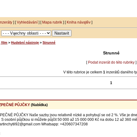
inzeráty
] [
Vyhledávání
] [
Mapa rubrik
] [
Kniha návątěv
]
:
 film
>
Hudební nástroje
>
Strunné
Strunné
[
Podat inzerát do této rubriky
]
V této rubrice je celkem
1
inzerátů daného ty
1
EZPEČNÉ PŮJČKY
(Nabídka)
NÉ PŮJČKY Naše sazby jsou relativně nízké a pohybují se od 2 %. Vše je dnes zd
 S osobní půjčkou si můžete půjčit 50 000 až 15 000 000 Kč na dobu 12 až 360 měsí
Martinchytil92@gmail.com Whatsapp: +420607347208
č