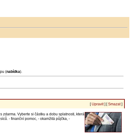
pu (
nabídka
).
[
Upravit
] [
Smazat
]
arma. Vyberte si částku a dobu splatnosti, která
ců. - finanční pomoc, - okamžitá půjčka, -