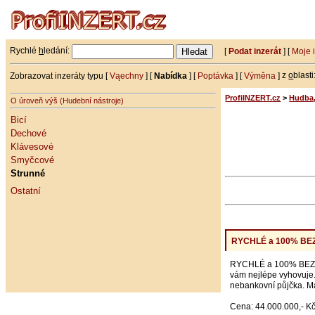
Rychlé
h
ledání:
[
Podat inzerát
] [
Moje 
Zobrazovat inzeráty typu [
Vąechny
] [
Nabídka
] [
Poptávka
] [
Výměna
]
z
o
blasti
ProfiINZERT.cz
>
Hudba,
O úroveň výš (Hudební nástroje)
Bicí
Dechové
Klávesové
Smyčcové
Strunné
Ostatní
RYCHLÉ a 100% B
RYCHLÉ a 100% BEZPEČ
vám nejlépe vyhovuje.
nebankovní půjčka. 
Cena: 44.000.000,- K