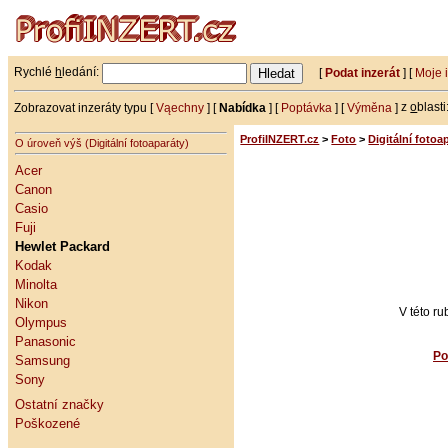
Rychlé
h
ledání:
[
Podat inzerát
] [
Moje 
Zobrazovat inzeráty typu [
Vąechny
] [
Nabídka
] [
Poptávka
] [
Výměna
]
z
o
blasti
ProfiINZERT.cz
>
Foto
>
Digitální fotoa
O úroveň výš (Digitální fotoaparáty)
Acer
Canon
Casio
Fuji
Hewlet Packard
Kodak
Minolta
Nikon
V této r
Olympus
Panasonic
Po
Samsung
Sony
Ostatní značky
Poškozené