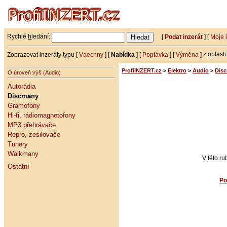
Rychlé
h
ledání:
[
Podat inzerát
] [
Moje 
Zobrazovat inzeráty typu [
Vąechny
] [
Nabídka
] [
Poptávka
] [
Výměna
]
z
o
blasti
ProfiINZERT.cz
>
Elektro
>
Audio
>
Dis
O úroveň výš (Audio)
Autorádia
Discmany
Gramofony
Hi-fi, rádiomagnetofony
MP3 přehrávače
Repro, zesilovače
Tunery
Walkmany
V této r
Ostatní
Po