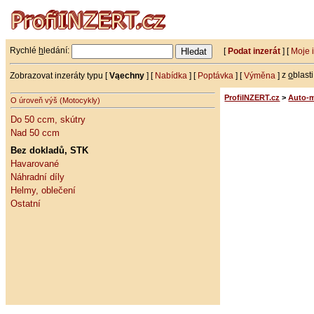
Rychlé
h
ledání:
[
Podat inzerát
] [
Moje 
Zobrazovat inzeráty typu [
Vąechny
] [
Nabídka
] [
Poptávka
] [
Výměna
]
z
o
blast
ProfiINZERT.cz
>
Auto-
O úroveň výš (Motocykly)
Do 50 ccm, skútry
Nad 50 ccm
Bez dokladů, STK
Havarované
Náhradní díly
Helmy, oblečení
Ostatní