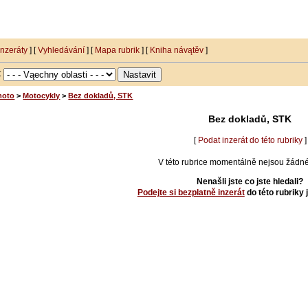
inzeráty
] [
Vyhledávání
] [
Mapa rubrik
] [
Kniha návątěv
]
i:
moto
>
Motocykly
>
Bez dokladů, STK
Bez dokladů, STK
[
Podat inzerát do této rubriky
]
V této rubrice momentálně nejsou žádné 
Nenašli jste co jste hledali?
Podejte si bezplatně inzerát
do této rubriky 