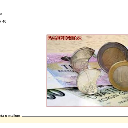
na
7:46
nta e-mailem