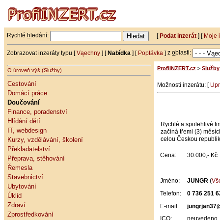
Rychlé
h
ledání:
[
Podat inzerát
] [
Moje 
Zobrazovat inzeráty typu [
Vąechny
] [
Nabídka
] [
Poptávka
]
z
o
blasti:
ProfiINZERT.cz
>
Služby
O úroveň výš (Služby)
Cestování
Možnosti inzerátu: [
Upr
Domácí práce
Doučování
Finance, poradenství
Hlídání dětí
Rychlé a spolehlivé f
IT, webdesign
začíná třemi (3) měsí
celou Českou republi
Kurzy, vzdělávání, školení
Překladatelství
Cena:
30.000,- Kč
Přeprava, stěhování
Řemesla
Stavebnictví
Jméno:
JUNGR
(
Vše
Ubytování
Telefon:
0 736 251 6
Úklid
Zdraví
E-mail:
jungrjan37
Zprostředkování
ICQ:
neuvedeno