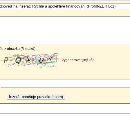
ód z obrázku (5 znaků):
Vygenerovat jiný kód