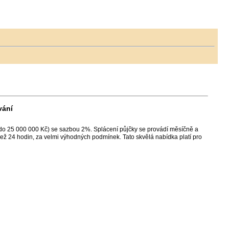
vání
 do 25 000 000 Kč) se sazbou 2%. Splácení půjčky se provádí měsíčně a
ež 24 hodin, za velmi výhodných podmínek. Tato skvělá nabídka platí pro