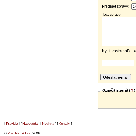
Předmět zprávy:
Text zprávy:
Nyní prosím opište k
Označit inzerát (
?
)
[
Pravidla
] [
Nápověda
] [
Novinky
] [
Kontakt
]
©
ProfiINZERT.cz
, 2006