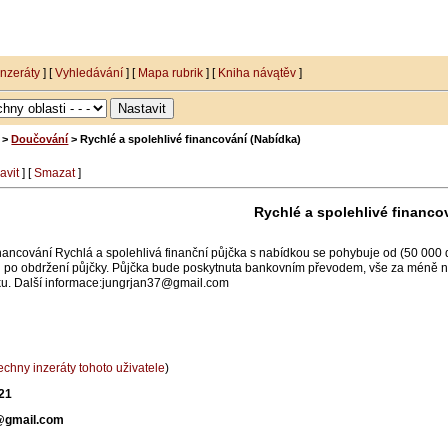
inzeráty
] [
Vyhledávání
] [
Mapa rubrik
] [
Kniha návątěv
]
>
Doučování
> Rychlé a spolehlivé financování (Nabídka)
avit
] [
Smazat
]
Rychlé a spolehlivé financo
inancování Rychlá a spolehlivá finanční půjčka s nabídkou se pohybuje od (50 000
ci po obdržení půjčky. Půjčka bude poskytnuta bankovním převodem, vše za méně n
ku. Další informace:jungrjan37@gmail.com
chny inzeráty tohoto uživatele
)
21
@gmail.com